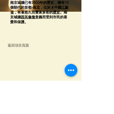
南京城牆已有2600年的歷史，擁有10
個朝代的首都-
南京
，位於
＃
中國
江蘇
省
，有著悠久而豐富多彩的
歷史
。南
京城牆
因其像徵
意義而受到市民的喜
愛和保護。
返回項目頁面