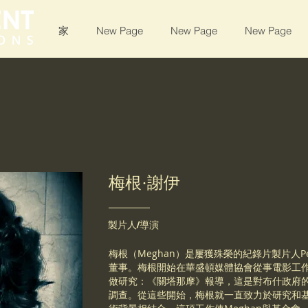
家
New Page
New Page
New Page
梅根·謝伊
製片人/導演
梅根（Meghan）是屢獲殊榮的紀錄片製片人Persis
董事。梅根開始在華盛頓媒體協會從事電影工作，為彼得
做研究：《關塔那摩》報導，這是對布什政府
調查。從這些開始，梅根就一直致力於研究和