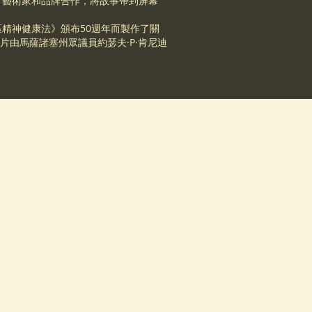
會，藝術家和品牌合作，將故事帶到屏幕
區精神健康法》頒布50週年而製作了關
片由馬薩諸塞州眾議員約瑟夫·P·肯尼迪