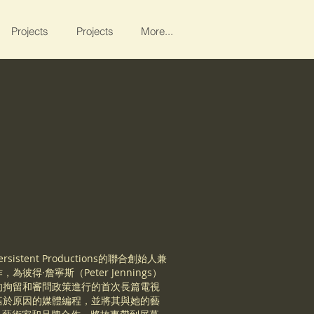
Projects
Projects
More...
tent Productions的聯合創始人兼
·詹寧斯（Peter Jennings）
的拘留和審問政策進行的首次長篇電視
基於原因的媒體編程，並將其與她的藝